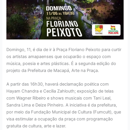
Domingo, 11, é dia de ir à Praça Floriano Peixoto para curtir
os artistas amapaenses que ocuparão o espaço com
música, poesia e artes plásticas. É a segunda edição do
projeto da Prefeitura de Macapá, Arte na Praça.
A partir das 16h30, haverá declamação poética com
Hayam Chandra e Cecília Zahlouth; exposição de telas
com Wagner Ribeiro e shows musicais com Tani Leal,
Sandra Lima e Deize Pinheiro. A iniciativa é da prefeitura,
por meio da Fundação Municipal de Cultura (Fumcult), que
visa estimular a ocupação da praça com programação
gratuita de cultura, arte e lazer.