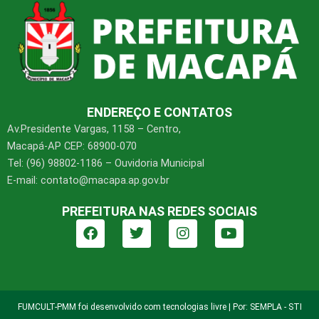
ENDEREÇO E CONTATOS
Av.Presidente Vargas, 1158 – Centro,
Macapá-AP CEP: 68900-070
Tel: (96) 98802-1186 – Ouvidoria Municipal
E-mail: contato@macapa.ap.gov.br
PREFEITURA NAS REDES SOCIAIS
F
T
I
Y
a
w
n
o
c
i
s
u
e
t
t
t
b
t
a
u
o
e
g
b
FUMCULT-PMM foi desenvolvido com tecnologias livre | Por: SEMPLA - STI
o
r
r
e