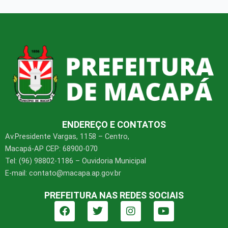
ENDEREÇO E CONTATOS
Av.Presidente Vargas, 1158 – Centro,
Macapá-AP CEP: 68900-070
Tel: (96) 98802-1186 – Ouvidoria Municipal
E-mail: contato@macapa.ap.gov.br
PREFEITURA NAS REDES SOCIAIS
F
T
I
Y
a
w
n
o
c
i
s
u