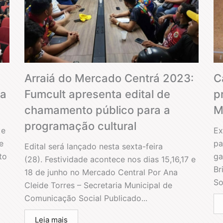
Arraiá do Mercado Centrá 2023:
C
ia
Fumcult apresenta edital de
p
chamamento público para a
M
programação cultural
 e
Ex
e
pa
Edital será lançado nesta sexta-feira
to
ga
(28). Festividade acontece nos dias 15,16,17 e
Br
18 de junho no Mercado Central Por Ana
So
Cleide Torres – Secretaria Municipal de
Comunicação Social Publicado...
Leia mais